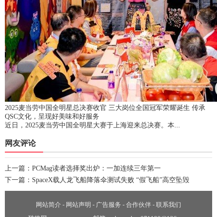
2025麦当劳中国全明星总决赛收官 三大岗位全国冠军荣耀诞生 传承
QSC文化，呈现好美味和好服务
近日，2025麦当劳中国全明星大赛于上海迎来总决赛。本...
网友评论
上一篇：
PCMag读者选择奖出炉：一加连续三年第一
下一篇：
SpaceX载人龙飞船降落伞测试失败 “假飞船”高空坠毁
网站简介
-
网站声明
-
广告服务
-
合作伙伴
-
联系我们