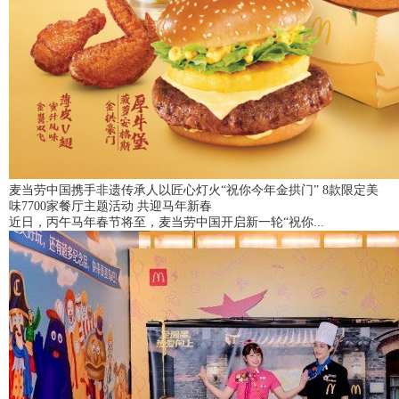
麦当劳中国携手非遗传承人以匠心灯火“祝你今年金拱门” 8款限定美
味7700家餐厅主题活动 共迎马年新春
近日，丙午马年春节将至，麦当劳中国开启新一轮“祝你...