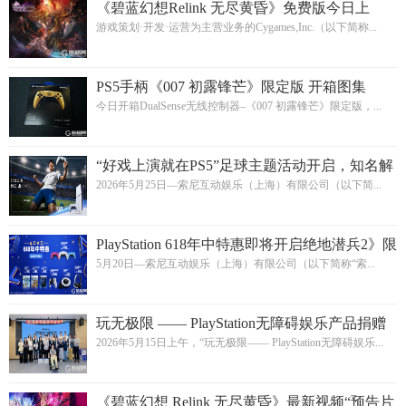
《碧蓝幻想Relink 无尽黄昏》免费版今日上
线！ 最新视频“第三支预告片”和新剧情解锁等
游戏策划·开发·运营为主营业务的Cygames,Inc.（以下简称...
相关信息也已同步公开！
PS5手柄《007 初露锋芒》限定版 开箱图集
今日开箱DualSense无线控制器–《007 初露锋芒》限定版，...
“好戏上演就在PS5”足球主题活动开启，知名解
说管泽元加盟PlayStation Playmaker
2026年5月25日—索尼互动娱乐（上海）有限公司（以下简...
PlayStation 618年中特惠即将开启绝地潜兵2》限
定版手柄将于6月12日上市
5月20日—索尼互动娱乐（上海）有限公司（以下简称“索...
玩无极限 —— PlayStation无障碍娱乐产品捐赠
仪式在上海举行
2026年5月15日上午，“玩无极限—— PlayStation无障碍娱乐...
《碧蓝幻想 Relink 无尽黄昏》最新视频“预告片