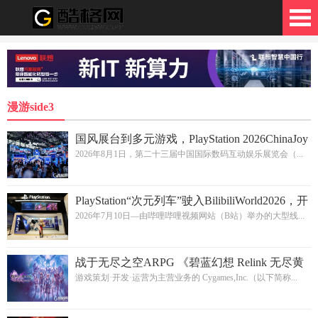
格网
漫游side3
国风展台到多元游戏，PlayStation 2026ChinaJoy
打造沉浸式“玩天下”
2026年8月1日，第二十三届中国国际数码互动娱乐展览会（...
PlayStation“次元列车”驶入BilibiliWorld2026，开
启游戏沉浸之旅
2026年7月10日—由哔哩哔哩视频网站（B站）举办的大型线...
战于无尽之空ARPG 《碧蓝幻想 Relink 无尽黄
昏》 今日发售！最新视频“最终预告片‘不忘之
游戏策划·开发·运营为主营业务的 Cygames,Inc.（以下简称...
空’”也已发布！