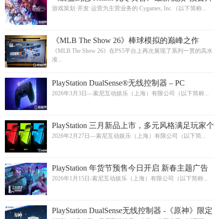
2”和 “新要素介绍短片（召唤&极沌空处）”也
游戏策划·开发·运营为主营业务的 Cygames, Inc.（以下简称...
已发布！
《MLB The Show 26》棒球模拟的巅峰之作
《MLB The Show 26》在PS5平台上再次展现了系列一贯的高水
准...
PlayStation DualSense®无线控制器 – PC
READY将于3月5日上市
2026年3月3日—索尼互动娱乐（上海）有限公司（以下简称...
PlayStation 三月新品上市，多元风格满足玩家个
性化需求
2026年2月27日—索尼互动娱乐（上海）有限公司（以下简...
PlayStation 年货节预售今日开启 新春主题广告
片同步上线
2026年1月15日-索尼互动娱乐（上海）有限公司（以下简称...
PlayStation DualSense无线控制器 -《原神》限定