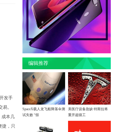
编辑推荐
开发手
交易。
SpaceX载人龙飞船降落伞测
美医疗设备急缺 特斯拉将
试失败 “假
重开超级工
，成本几
便捷，只