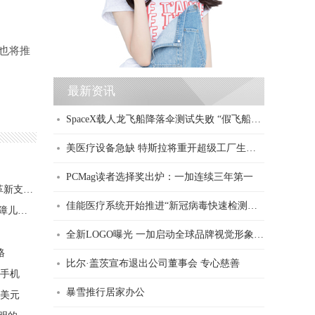
也将推
最新资讯
SpaceX载人龙飞船降落伞测试失败 “假飞船”高空坠毁
美医疗设备急缺 特斯拉将重开超级工厂生产呼吸机
PCMag读者选择奖出炉：一加连续三年第一
小米手机首家支持银联手机POS，软硬结合革新支付方式
佳能医疗系统开始推进“新冠病毒快速检测系统”的研发与应用研究
乐高集团试点有声与盲文拼搭指南 将帮助视障儿童玩乐中获得学习和发展
全新LOGO曝光 一加启动全球品牌视觉形象升级
格
比尔·盖茨宣布退出公司董事会 专心慈善
用手机
暴雪推行居家办公
亿美元