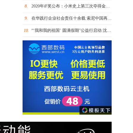
8.
2020年iF奖公布：小米史上第三次夺得金奖+30余款产品获奖
9.
在华践行企业社会责任十余载 索尼中国再添行业奖项
10.
“‘我和我的祖国’ 圆满假期”公益行启动 沈阳近300名大学生回乡结伴关爱留守儿童