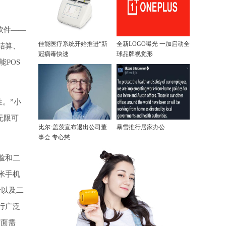
软件——
佳能医疗系统开始推进“新
全新LOGO曝光 一加启动全
结算、
冠病毒快速
球品牌视觉形
POS
。”小
无限可
比尔·盖茨宣布退出公司董
暴雪推行居家办公
事会 专心慈
脸和二
米手机
卡以及二
行广泛
方面需