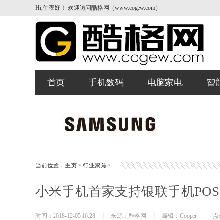
Hi,午夜好！ 欢迎访问酷格网（www.cogew.com）
首页
手机数码
电脑家电
智
当前位置：
主页
>
行业聚焦
>
小米手机首家支持银联手机PO
时间：2018-12-05 16:28
|
来源：酷格网
|
编辑：Cooper
|
点