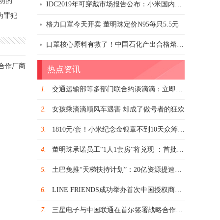
明的
IDC2019年可穿戴市场报告公布：小米国内第一/全球第二
为罪犯
格力口罩今天开卖 董明珠定价N95每只5.5元
口罩核心原料有救了！中国石化产出合格熔喷布：日产6吨
点合作厂商
热点资讯
1.
交通运输部等多部门联合约谈滴滴：立即全面整改顺风车
2.
女孩乘滴滴顺风车遇害 却成了做号者的狂欢
3.
1810元/套！小米纪念金银章不到10天众筹总额破千万
4.
董明珠承诺员工“1人1套房”将兑现 ：首批3180户 配车库幼儿园
5.
土巴兔推“天梯扶持计划”：20亿资源提速装企转型互联网
6.
LINE FRIENDS成功举办首次中国授权商大会 旅行、运动、娱乐将成明年重点合作方向
7.
三星电子与中国联通在首尔签署战略合作协议 面向5G与2022年北京冬奥会开展深度合作