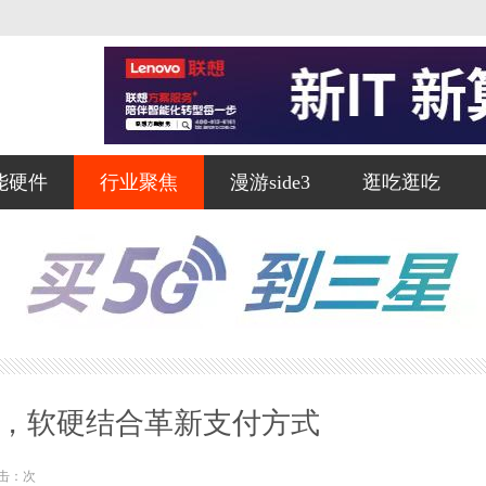
能硬件
行业聚焦
漫游side3
逛吃逛吃
S，软硬结合革新支付方式
击：
次