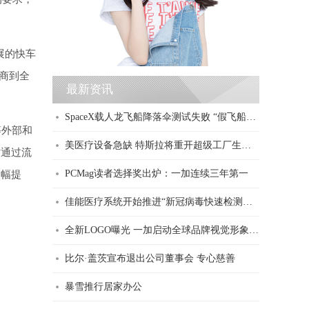
展的快车
商到全
最新资讯
SpaceX载人龙飞船降落伞测试失败 “假飞船”高空坠毁
等外部和
美医疗设备急缺 特斯拉将重开超级工厂生产呼吸机
时通过流
PCMag读者选择奖出炉：一加连续三年第一
大幅提
佳能医疗系统开始推进“新冠病毒快速检测系统”的研发与应用研究
全新LOGO曝光 一加启动全球品牌视觉形象升级
比尔·盖茨宣布退出公司董事会 专心慈善
暴雪推行居家办公