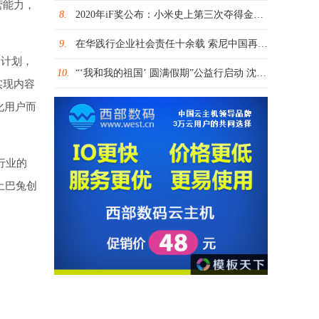
营能力，
8.
2020年iF奖公布：小米史上第三次夺得金奖+30余款产品获奖
9.
在华践行企业社会责任十余载 索尼中国再添行业奖项
的计划，
10.
“‘我和我的祖国’ 圆满假期”公益行启动 沈阳近300名大学生回乡结伴关爱留守儿童
实现内容
化用户而
行业的
土巴兔创