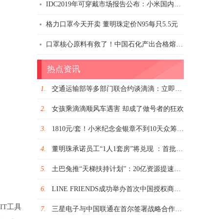
IDC2019年可穿戴市场报告公布：小米国内第一/全球第二
格力口罩今天开卖 董明珠定价N95每只5.5元
口罩核心原料有救了！中国石化产出合格熔喷布：日产6吨
热点资讯
1.
交通运输部等多部门联合约谈滴滴：立即全面整改顺风车
2.
女孩乘滴滴顺风车遇害 却成了做号者的狂欢
3.
1810元/套！小米纪念金银章不到10天众筹总额破千万
4.
董明珠承诺员工“1人1套房”将兑现 ：首批3180户 配车库幼儿园
5.
土巴兔推“天梯扶持计划”：20亿资源提速装企转型互联网
6.
LINE FRIENDS成功举办首次中国授权商大会 旅行、运动、娱乐将成明年重点合作方向
IT工具
7.
三星电子与中国联通在首尔签署战略合作协议 面向5G与2022年北京冬奥会开展深度合作