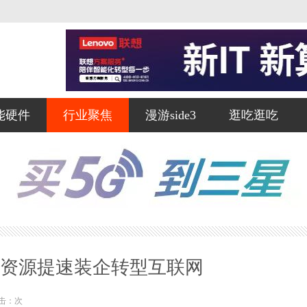
能硬件
行业聚焦
漫游side3
逛吃逛吃
亿资源提速装企转型互联网
击：
次