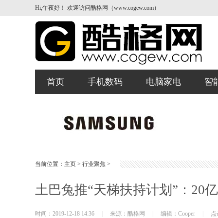
Hi,午夜好！ 欢迎访问酷格网（www.cogew.com）
首页
手机数码
电脑家电
智
当前位置：
主页
>
行业聚焦
>
土巴兔推“天梯扶持计划”：20
时间：2019-12-18 14:36
|
来源：酷格网
|
编辑：Cooper
|
点