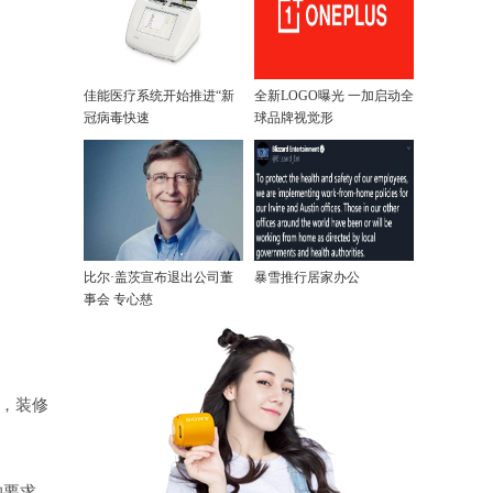
佳能医疗系统开始推进“新
全新LOGO曝光 一加启动全
冠病毒快速
球品牌视觉形
比尔·盖茨宣布退出公司董
暴雪推行居家办公
事会 专心慈
元，装修
的要求，