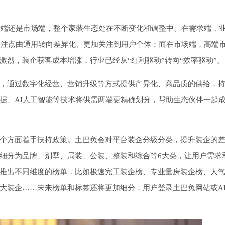
消费端还是市场端，整个家装生态处在不断变化和调整中。在需求端，
务关注点由通用转向差异化、更加关注到用户个体；而在市场端，高端
烈，装企获客成本增涨，行业已经从“红利驱动”转向“效率驱动”。
，通过数字化经营、营销升级等方式提供产异化、高品质的供给，
据、AI人工智能等技术将供需两端更精确划分，帮助生态伙伴一起
个方面着手扶持政策。土巴兔会对平台装企分级分类，提升装企的
细分为品牌、别墅、局装、公装、整装和综合等6大类，让用户需求
推出不同维度的榜单，比如极速完工装企榜、专业量房装企榜、人
大装企……未来榜单和标签还将更加细分，用户登录土巴兔网站或AP