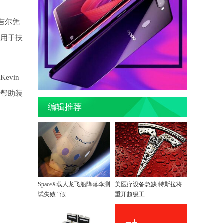
吉尔凭
，用于扶
vin
以帮助装
编辑推荐
SpaceX载人龙飞船降落伞测
美医疗设备急缺 特斯拉将
试失败 “假
重开超级工