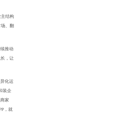
业主结构
市场、翻
持续推动
成长，让
差异化运
和装企
气商家
P，就