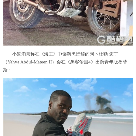
小道消息称在《海王》中饰演黑蝠鲼的阿卜杜勒·迈丁
（Yahya Abdul-Mateen II）会在《黑客帝国4》出演青年版墨菲
斯：