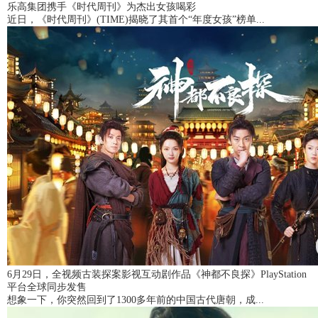
乐高集团携手《时代周刊》为杰出女孩喝彩
近日，《时代周刊》(TIME)揭晓了其首个“年度女孩”榜单...
6月29日，全视频古装探案影视互动剧作品《神都不良探》PlayStation
平台全球同步发售
想象一下，你突然回到了1300多年前的中国古代唐朝，成...