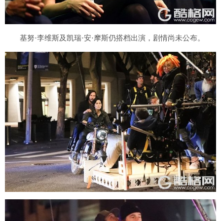
基努·李维斯及凯瑞·安·摩斯仍搭档出演，剧情尚未公布。