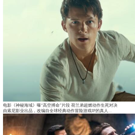
电影《神秘海域》曝“高空搏命”片段 荷兰弟超燃动作生死对决
由索尼影业出品，改编自全球经典动作冒险游戏IP的真人...