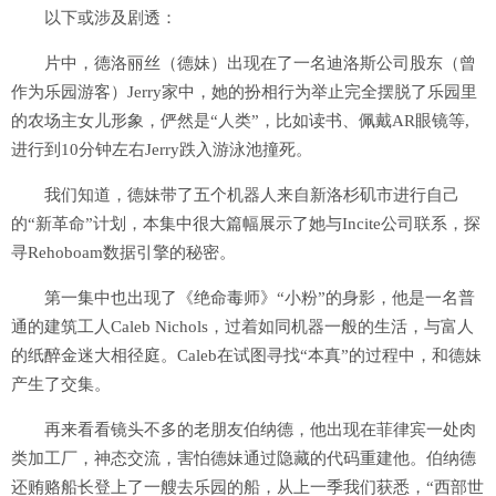
以下或涉及剧透：
片中，德洛丽丝（德妹）出现在了一名迪洛斯公司股东（曾
作为乐园游客）Jerry家中，她的扮相行为举止完全摆脱了乐园里
的农场主女儿形象，俨然是“人类”，比如读书、佩戴AR眼镜等,
进行到10分钟左右Jerry跌入游泳池撞死。
我们知道，德妹带了五个机器人来自新洛杉矶市进行自己
的“新革命”计划，本集中很大篇幅展示了她与Incite公司联系，探
寻Rehoboam数据引擎的秘密。
第一集中也出现了《绝命毒师》“小粉”的身影，他是一名普
通的建筑工人Caleb Nichols，过着如同机器一般的生活，与富人
的纸醉金迷大相径庭。Caleb在试图寻找“本真”的过程中，和德妹
产生了交集。
再来看看镜头不多的老朋友伯纳德，他出现在菲律宾一处肉
类加工厂，神态交流，害怕德妹通过隐藏的代码重建他。伯纳德
还贿赂船长登上了一艘去乐园的船，从上一季我们获悉，“西部世