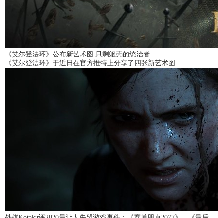
《艾尔登法环》公布新艺术图 只剩躯壳的统治者
《艾尔登法环》于近日在官方推特上分享了四张新艺术图...
外媒Kotaku评2020最让人失望游戏事件：《赛博朋克2077》、《最后