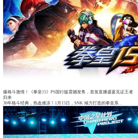
爆格斗激情！《拳皇15》PS国行版震撼发售，首发直播盛宴见证王者
归来
30年格斗经典，热血难凉！1月15日，SNK 倾力打造的拳皇系...