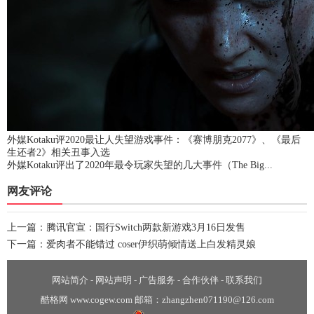
外媒Kotaku评2020最让人失望游戏事件：《赛博朋克2077》、《最后
生还者2》相关丑事入选
外媒Kotaku评出了2020年最令玩家失望的几大事件（The Big...
网友评论
上一篇：
腾讯官宣：国行Switch两款新游戏3月16日发售
下一篇：
爱肉者不能错过 coser伊织萌倾情送上白发精灵娘
网站简介
-
网站声明
-
广告服务
-
合作伙伴
-
联系我们
酷格网 www.cogew.com 邮箱：zhangzhen071190@126.com