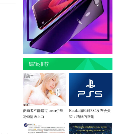
编辑推荐
爱肉者不能错过 coser伊织
Kotaku编辑对PS5发布会失
萌倾情送上白
望：糟糕的营销