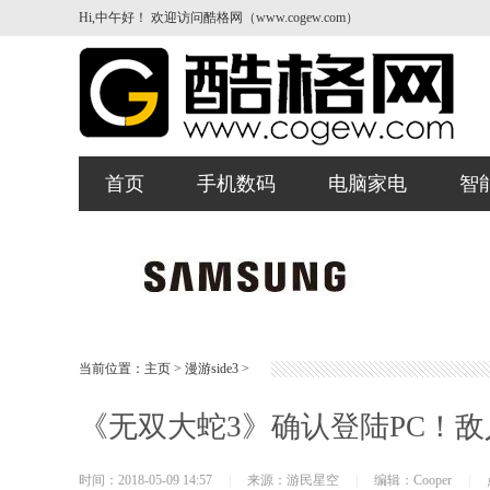
Hi,中午好！ 欢迎访问酷格网（www.cogew.com）
首页
手机数码
电脑家电
智
当前位置：
主页
>
漫游side3
>
《无双大蛇3》确认登陆PC！
时间：2018-05-09 14:57
|
来源：游民星空
|
编辑：Cooper
|