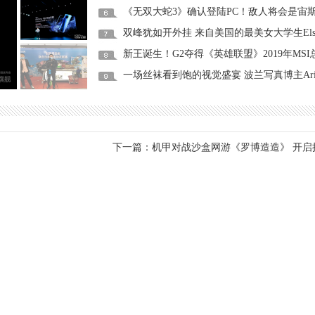
《无双大蛇3》确认登陆PC！敌人将会是宙
新王诞生！G2夺得《英雄联盟》2019年MSI
一场丝袜看到饱的视觉盛宴 波兰写真博主Aria
彰武县政府联合沈阳国美积极推动复产复工 助农活动月正式启
幕
下一篇：
机甲对战沙盒网游《罗博造造》 开启