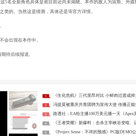
，这5名全新角色具体是谁目前还尚未揭晓。本作的敌人为宙斯。外媒
之类的。当然这是猜测，具体还是等官方详情。
。
不会出现在本作中。
请期待后续报道。
《生化危机》三代里昂对比 小鲜肉过渡成帅
冯提莫被重庆共青团聘为宣传大使 传播正能
路透社：EA给主播100万美元播一天《Apex
《王者荣耀》新爆料：击杀主宰峡谷变暗、