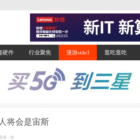
能硬件
行业聚焦
漫游side3
逛吃逛吃
敌人将会是宙斯
点击：
次