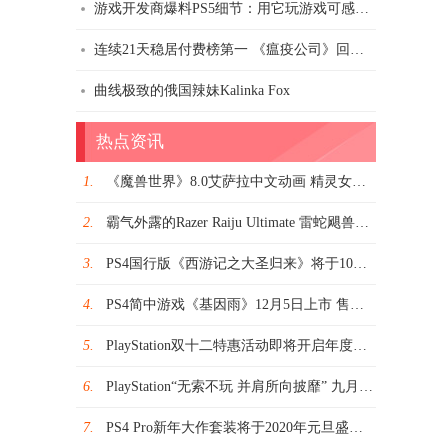
游戏开发商爆料PS5细节：用它玩游戏可感受到照片般真实画面
连续21天稳居付费榜第一 《瘟疫公司》回应苹果中国下架
曲线极致的俄国辣妹Kalinka Fox
热点资讯
1.
《魔兽世界》8.0艾萨拉中文动画 精灵女王变异娜迦
2.
霸气外露的Razer Raiju Ultimate 雷蛇飓兽终级版无线手柄开箱图鉴与简测
3.
PS4国行版《西游记之大圣归来》将于10月16日全球首发
4.
PS4简中游戏《基因雨》12月5日上市 售价149元
5.
PlayStation双十二特惠活动即将开启年度狂欢盛典惊喜连连
6.
PlayStation“无索不玩 并肩所向披靡” 九月限时促销特惠活动即将开启
7.
PS4 Pro新年大作套装将于2020年元旦盛情推出