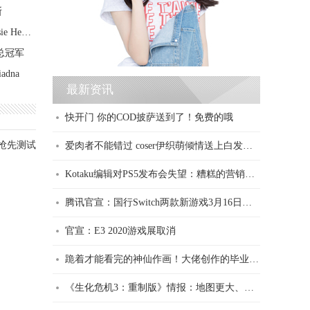
斯
双峰犹如开外挂 来自美国的最美女大学生Elsie Hewitt
总冠军
dna
最新资讯
快开门 你的COD披萨送到了！免费的哦
抢先测试
爱肉者不能错过 coser伊织萌倾情送上白发精灵娘
Kotaku编辑对PS5发布会失望：糟糕的营销策略
腾讯官宣：国行Switch两款新游戏3月16日发售
官宣：E3 2020游戏展取消
跪着才能看完的神仙作画！大佬创作的毕业季黑板报
《生化危机3：重制版》情报：地图更大、支持快速旅行、可操控卡洛斯