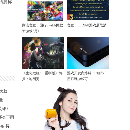
猜测称
腾讯官宣：国行Switch两款
官宣：E3 2020游戏展取消
新游戏3月1
《生化危机3：重制版》情
游戏开发商爆料PS5细节：
报：地图更
用它玩游戏可
大叔
量
英雄》
还会下雨
《Project Sense：不祥的预感》PC版DEMO公布 将登陆PSV、NS