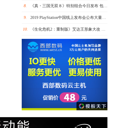
8.
《真・三国无双８》特别组合今日发布 包含游戏本体和DLC超值套组！
9.
2019 PlayStation中国线上发布会公布大量新游信息
10.
《生化危机2：重制版》艾达王形象大改 为真实性舍弃经典造型