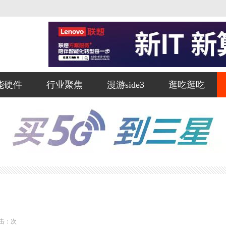
能硬件
行业聚焦
漫游side3
逛吃逛吃
击：
次