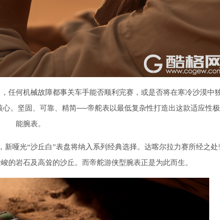
中，任何机械故障都事关车手能否顺利完赛，或是否将在寒冷沙漠中
核心。坚固、可靠、精简──帝舵表以最低复杂性打造出这款适应性
能腕表。
，新哑光“沙丘白”表盘将纳入系列经典选择。达喀尔拉力赛所经之处
险峻的岩石及高耸的沙丘。而帝舵游侠型腕表正是为此而生。