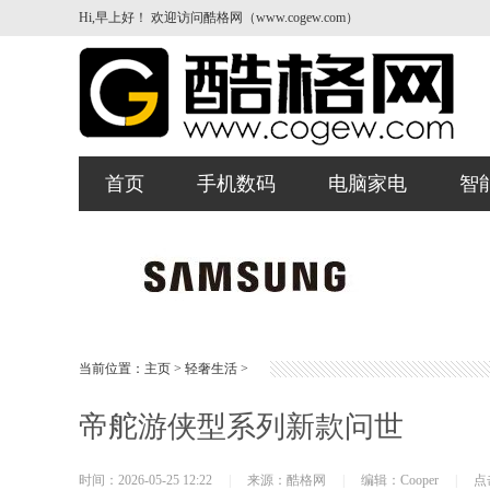
Hi,早上好！ 欢迎访问酷格网（www.cogew.com）
首页
手机数码
电脑家电
智
当前位置：
主页
>
轻奢生活
>
帝舵游侠型系列新款问世
时间：2026-05-25 12:22
|
来源：酷格网
|
编辑：Cooper
|
点