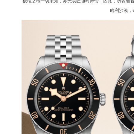
极端之地一切未知，亦无表匠随时待命，因此，腕表能
哈利沙漠，