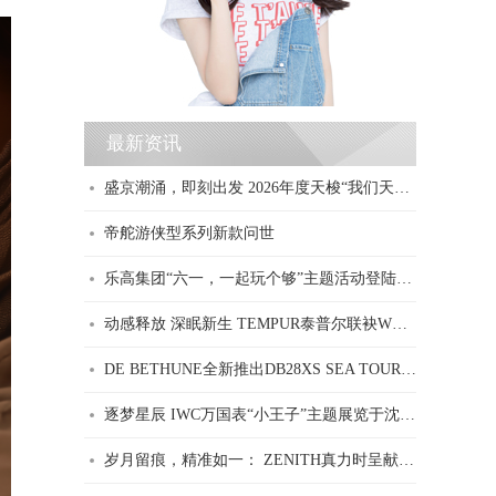
最新资讯
盛京潮涌，即刻出发 2026年度天梭“我们天生一队”城市骑行活动第三站于沈阳圆满完成
帝舵游侠型系列新款问世
乐高集团“六一，一起玩个够”主题活动登陆广州，邀请更多人在玩乐中探索热爱与更多可能
动感释放 深眠新生 TEMPUR泰普尔联袂WHYTEWOOLF韦德伍斯健身 于沈阳开启智能睡眠新风尚体验
DE BETHUNE全新推出DB28XS SEA TOURBILLON腕表
逐梦星辰 IWC万国表“小王子”主题展览于沈阳正式揭幕
岁月留痕，精准如一： ZENITH真力时呈献CHRONOMASTER REVIVAL 旗舰系列 A384复刻版腕表