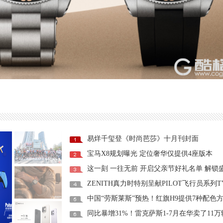
易烊千玺登《时尚芭莎》十月刊封面
宝马X8规划曝光 定位奢华仅提供4座版本
中国“劳斯莱斯”预热！红旗H9提供7种配色