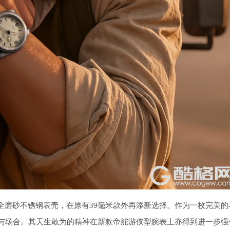
米全磨砂不锈钢表壳，在原有39毫米款外再添新选择。作为一枚完美的
与场合。其天生敢为的精神在新款帝舵游侠型腕表上亦得到进一步强