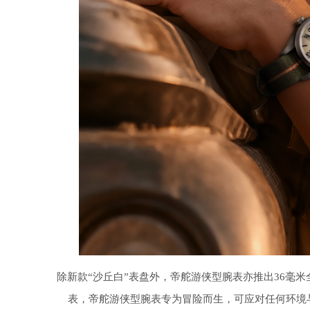
除新款“沙丘白”表盘外，帝舵游侠型腕表亦推出36毫
表，帝舵游侠型腕表专为冒险而生，可应对任何环境