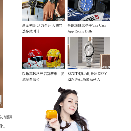
新蕊初绽 活力全开 天梭精
帝舵表继续携手Visa Cash
选多款时计
App Racing Bulls
以乐高风格开启新赛季：灵
ZENITH真力时推出DEFY
感源自法拉
REVIVAL巅峰系列 A
功能腕
化。