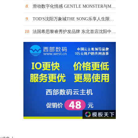
8.
滑动数字化情感 GENTLE MONSTER与MONCLER推出限量合作系列
9.
TOD'S沈阳万象城THE SONG乐享人生限时展盛大开幕 刘诗诗优雅聆听意式乐章
10.
法国希思黎睿秀护发品牌 东北首店沈阳中兴Hair Rituel专柜簇新启幕 护发如护肤 引领当代护发理念新风潮