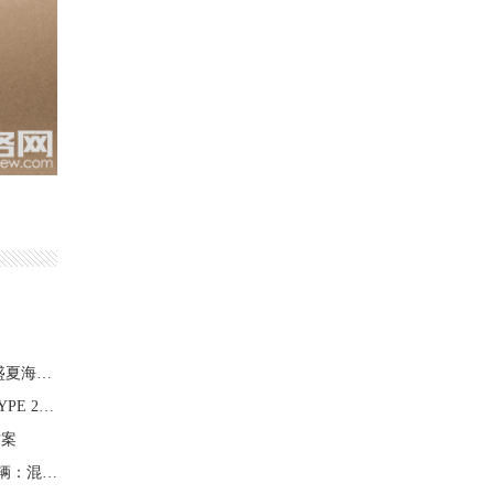
这一刻 一往无前 开启父亲节好礼名单 解锁盛夏海滨型格
ZENITH真力时特别呈献PILOT飞行员系列TYPE 20腕表致
方案
同比暴增31%！雷克萨斯1-7月在华卖了11万辆：混动占比34%