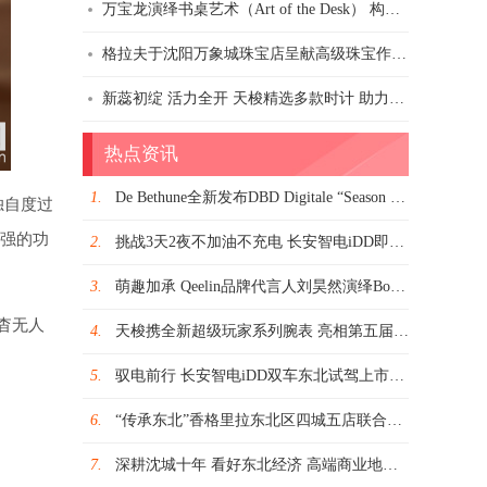
万宝龙演绎书桌艺术（Art of the Desk） 构建个性化书写文化与灵感空间
格拉夫于沈阳万象城珠宝店呈献高级珠宝作品 探索瑰丽杰作，续写名钻传奇
新蕊初绽 活力全开 天梭精选多款时计 助力唤醒春日运动脉搏
热点资讯
1.
De Bethune全新发布DBD Digitale “Season 2”腕表
独自度过
极强的功
2.
挑战3天2夜不加油不充电 长安智电iDD即将寻春启程
3.
萌趣加承 Qeelin品牌代言人刘昊然演绎Bo Bo 系列
杳无人
4.
天梭携全新超级玩家系列腕表 亮相第五届中国国际进口博览会
5.
驭电前行 长安智电iDD双车东北试驾上市发布
6.
“传承东北”香格里拉东北区四城五店联合奉上烹饪大师巡演美馔盛宴
7.
深耕沈城十年 看好东北经济 高端商业地产推动沈阳消费经济可持续发展——专访沈阳市府恒隆广场总经理施奕