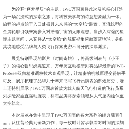
为诠释“逐梦星辰”的主题，IWC万国表将此次展览精心打造
为一场沉浸式的探索之旅，将科技美学与的诗意想象融为一体。
旅程的起点始于入口处极具未来感的“太空舱”装置，其流线型的
金属轮廓引领来宾步入对浩瀚宇宙的无限遐想。当步入深邃的星
际主题空间，来宾将从“太空舱”的舷窗视角俯瞰蔚蓝地球，身临
其境地感受品牌与人类飞行探索史密不可分的深厚渊源。
展览特别呈现的影片《时间奇旅》，将高级制表与《小王
子》的核心哲思娓娓道来。万年历互动模型则将品牌最新的IWC-
ProSet®双向精准调校技术直观呈现，让精密的机械原理变得触手
可及。展厅梳理了品牌九十年来书写飞行员腕表的辉煌历史，墙
上还特别展示了IWC万国表首款为载人航天飞行打造的飞行员系
列探险家垂直驱动腕表，标志品牌将探索领域从大气层内延伸至
太空轨道。
本次展览亦集中呈现了IWC万国表的各大系列的经典腕表作
品，从往昔经典到全新力作，每一枚时计皆承载着对时间的深刻