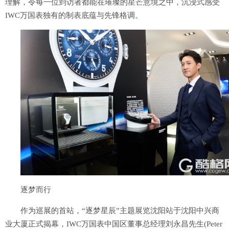
理解，令每一位到访者都能在璀璨的星芒意境之中，沉浸式感受
IWC万国表独有的制表底蕴与先锋格调。
逐梦而行
作为巡展的首站，“逐梦星辰”主题展览沈阳站于沈阳中兴商
业大厦正式揭幕，IWC万国表中国区董事总经理刘永昌先生(Peter