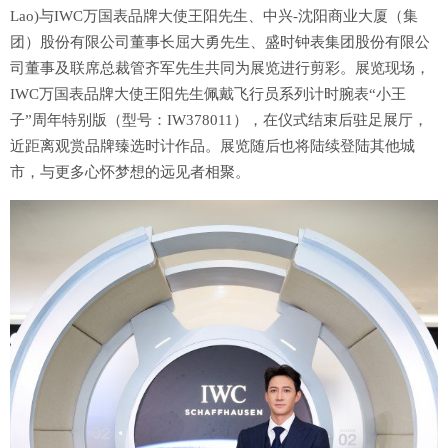
Lao)与IWC万国表品牌大使王阳先生、中兴-沈阳商业大厦（集
团）股份有限公司董事长屈大勇先生、盛时钟表集团股份有限公
司董事及联席总裁管齐军先生共同为展览进行剪彩。展览现场，
IWC万国表品牌大使王阳先生佩戴飞行员系列计时腕表“小王
子”周年特别版（型号：IW378011），在仪式结束后驻足展厅，
近距离观赏品牌臻选时计作品。展览随后也将陆续登陆其他城
市，与更多心怀梦想的远见者相聚。