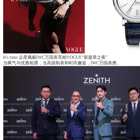
It's time 众星佩戴IWC万国表亮相VOGUE“新篇章之夜”
当飒气与优雅相遇，当高级制表和时尚邂逅，IWC万国表携...