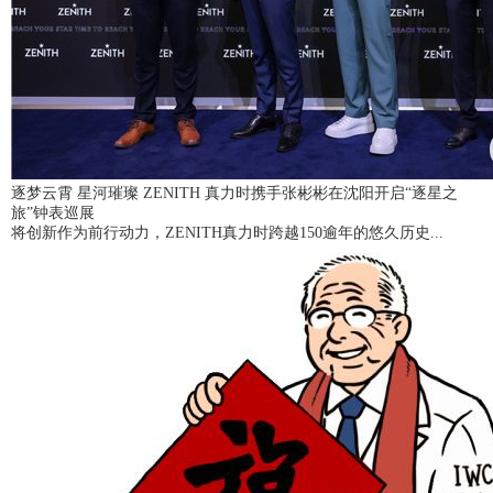
逐梦云霄 星河璀璨 ZENITH 真力时携手张彬彬在沈阳开启“逐星之
旅”钟表巡展
将创新作为前行动力，ZENITH真力时跨越150逾年的悠久历史...