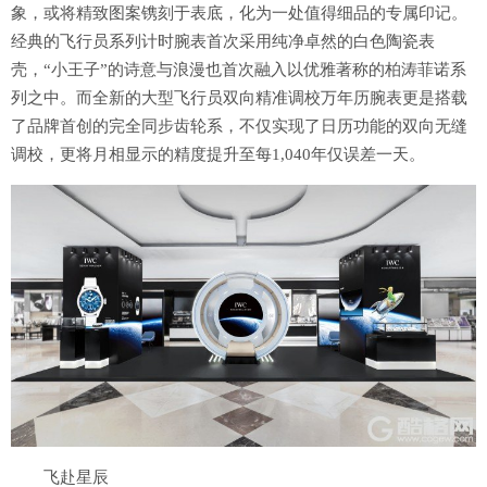
象，或将精致图案镌刻于表底，化为一处值得细品的专属印记。
经典的飞行员系列计时腕表首次采用纯净卓然的白色陶瓷表
壳，“小王子”的诗意与浪漫也首次融入以优雅著称的柏涛菲诺系
列之中。而全新的大型飞行员双向精准调校万年历腕表更是搭载
了品牌首创的完全同步齿轮系，不仅实现了日历功能的双向无缝
调校，更将月相显示的精度提升至每1,040年仅误差一天。
飞赴星辰