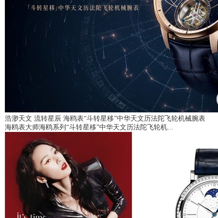
浩渺天文 流转星辰 海鸥表“斗转星移”中华天文历法陀飞轮机械腕表
海鸥表大师海鸥系列“斗转星移”中华天文历法陀飞轮机...