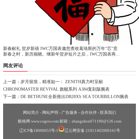
新春献礼 贺岁新禧 IWC万国表邀您查收葛珞斯的万年“芯”意
新春之时，新历揭晓。继新年贺岁短片之后，IWC万国表再...
网友评论
上一篇：
岁月留痕，精准如一： ZENITH真力时呈献
CHRONOMASTER REVIVAL 旗舰系列 A384复刻版腕表
下一篇：
DE BETHUNE全新推出DB28XS SEA TOURBILLON腕表
网站简介
-
网站声明
-
广告服务
-
合作伙伴
-
联系我们
酷格网 www.cogew.com 邮箱：zhangzhen071190@126.com
辽ICP备18000653号-1
辽公网安备 21011402000161号