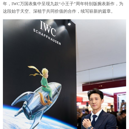
年，IWC万国表集中呈现九款“小王子”周年特别版腕表新作，为
这段始于天空、深植于共同价值的合作，续写崭新的篇章。