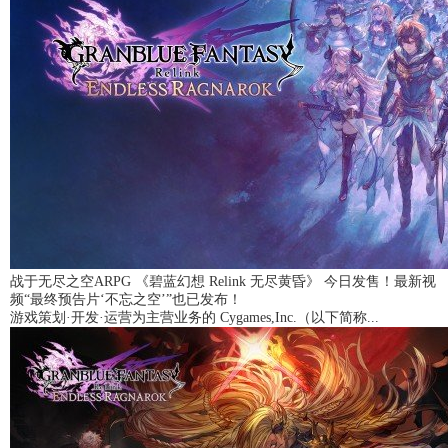
战于无尽之空ARPG 《碧蓝幻想 Relink 无尽黄昏》 今日发售！最新视
频“最终预告片‘不忘之空’”也已发布！
游戏策划·开发·运营为主营业务的 Cygames,Inc.（以下简称...