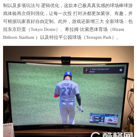
制以及多项玩法与 逻辑优化，这款本已极具真实感的球场棒球游
戏体验再次得到强化，让每一次投 打对决都更加紧张、有趣，并
可根据玩家喜好自由定制。此外，游戏还新增三大 全新球场：包
括东京巨蛋（Tokyo Dome）、希拉姆·比索恩体育场（Hiram
Bithorn Stadium ）以及特拉平公园球场（Terrapin Park）。