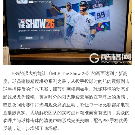
PS5的强大机能让《MLB The Show 26》的画面达到了新高
度。球员建模精度堪称系列之最，从投手投球时的肌肉震颤到击
球手挥棒后的汗水飞溅，细节刻画栩栩如生。球场环境的动态光
影效果尤为惊艳，黄昏时分的阳光穿透云层洒在草坪上的质感，
或是夜间比赛中灯光与观众席的互动，都让每一场比赛都如电视
直播般真实。现场解说团队的实时点评精准而富有激情，观众的
欢呼声与球棒击球的清脆声响形成完美交响，配合PS5手柄优秀
反馈，进一步增强了临场感。