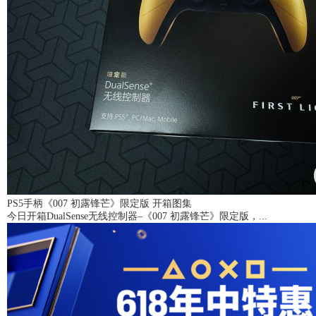
PS5手柄《007 初露锋芒》限定版 开箱图集
今日开箱DualSense无线控制器–《007 初露锋芒》限定版，...