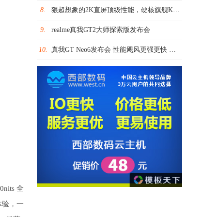
8.
狠超想象的2K直屏顶级性能，硬核旗舰K50系列售价2399元起
9.
realme真我GT2大师探索版发布会
10.
真我GT Neo6发布会 性能飓风更强更快 挑战最强第三代骁龙8s旗舰
its 全
体验，一