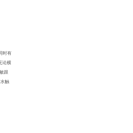
的同时有
无论横
灵敏跟
雨水触