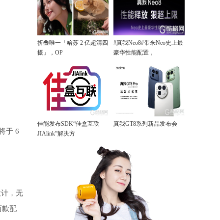
折叠唯一「哈苏 2 亿超清四
#真我Neo8#带来Neo史上最
摄」，OP
豪华性能配置，
佳能发布SDK“佳盒互联
真我GT8系列新品发布会
 将于 6
JIAlink”解决方
角设计，无
两款配