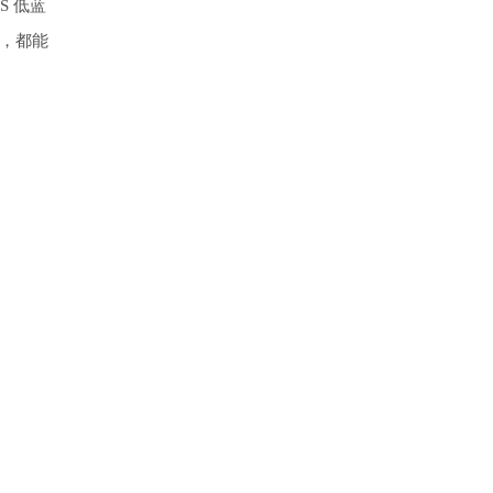
S 低蓝
屏，都能