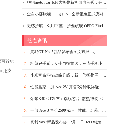
联想moto razr fold大折叠新机国内首秀，亮相F1中国大奖赛现场
全白小屏旗舰！一加 15T 全新配色正式亮相
无感折痕，久用平整，折叠旗舰 OPPO Find N6 官宣3月17日发布
热点资讯
1.
真我GT Neo5新品发布会图文直播ing
视频可连续
2.
轻薄好手感，女生自拍首选，潮流手机小米Civi 2 2399元起
o 还支
3.
小米宣布科技战略升级，新一代折叠屏、仿生机器人、端侧大模型等重磅亮相
4.
性能赢家一加 Ace 2V 开售6分钟取得近一年2K-3K价位机型首销日销量亚军
5.
荣耀X40 GT发布：旗舰芯片+散热神装+GT调优打造战神性能
6.
一加 Ace 3 售价2599元起，性能、屏幕、续航、质感全面领先同档
7.
真我Neo7新品发布会 12月11日16:00锁定酷格网图文直播频道