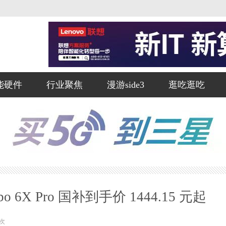
能硬件
行业聚焦
漫游side3
逛吃逛吃
X Pro 国补到手价 1444.15 元起
次