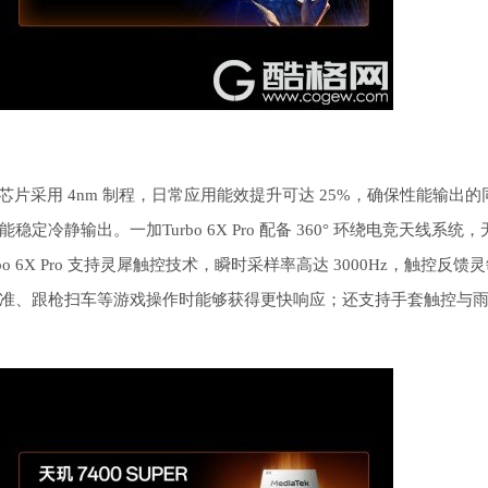
 能效芯，该芯片采用 4nm 制程，日常应用能效提升可达 25%，确保性能输出
静输出。一加Turbo 6X Pro 配备 360° 环绕电竞天线系统，
6X Pro 支持灵犀触控技术，瞬时采样率高达 3000Hz，触控反馈
准、跟枪扫车等游戏操作时能够获得更快响应；还支持手套触控与