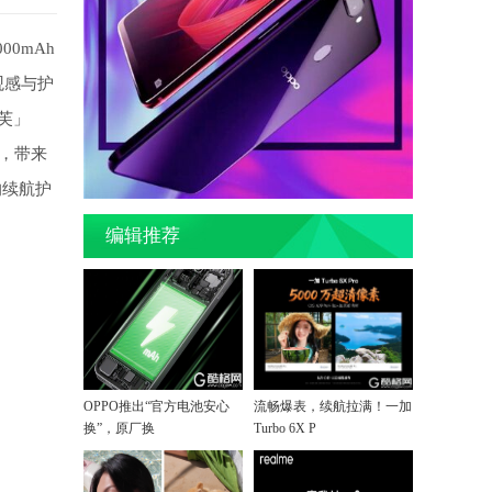
00mAh
观感与护
德芙」
屏，带来
的续航护
编辑推荐
OPPO推出“官方电池安心
流畅爆表，续航拉满！一加
换”，原厂换
Turbo 6X P