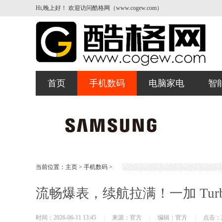
Hi,晚上好！ 欢迎访问酷格网（www.cogew.com）
首页
手机数码
电脑家电
智
当前位置：
主页
>
手机数码
>
流畅爆表，续航拉满！一加 Turbo 6
时间：2026-06-11 13:45
|
来源：官方
|
编辑：官方
|
点击：