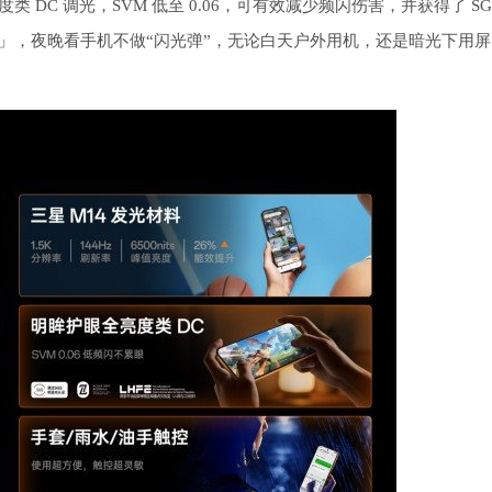
度类 DC 调光，SVM 低至 0.06，可有效减少频闪伤害，并获得了 SG
暗夜模式」，夜晚看手机不做“闪光弹”，无论白天户外用机，还是暗光下用