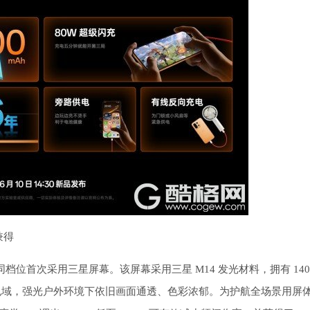
兼得
眼屏，是同档位首次采用三星屏幕。该屏幕采用三星 M14 发光材料，拥有 1400n
 P3 广色域，强光户外环境下依旧画面通透、色彩浓郁。为护航全场景用屏