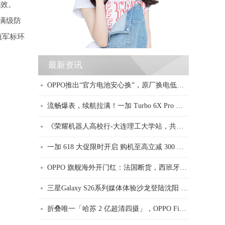
视效。
 满级防
项军标环
最新资讯
OPPO推出“官方电池安心换”，原厂换电低至29元
流畅爆表，续航拉满！一加 Turbo 6X Pro 国补到手价 1444.15 元起
《荣耀机器人高校行-大连理工大学站，共赴科技盛宴！》
一加 618 大促限时开启 购机至高立减 300 元 学生享专属福利
OPPO 旗舰海外开门红：法国断货，西班牙预订超3倍，意大利官网挤崩
三星Galaxy S26系列媒体体验沙龙登陆沈阳 探秘物理级防窥黑科技
折叠唯一「哈苏 2 亿超清四摄」，OPPO Find N6 引领折叠旗舰体验跃迁