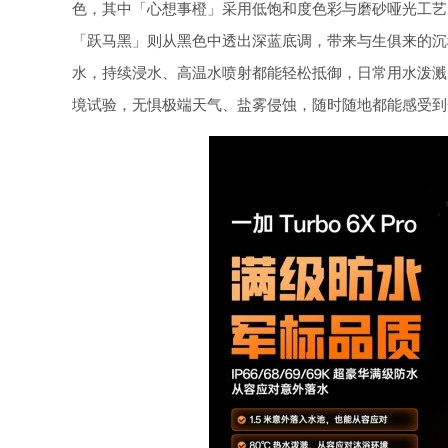
色，其中「心想事橙」采用低饱和度色彩与磨砂哑光工艺
「跃马黑」则从黑色中透出深蓝底调，带来与生俱来的沉稳感与力量感。此
水，持续浸水、高温水喷射都能轻松抵御，日常用水泼溅、意外
境试验，无惧极端天气、盐雾侵蚀，随时随地都能感受到一加 Tu