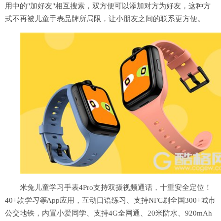
用中的
"加好友"相互搜索，双方便可以添加对方为好友，这种方
式不再被儿童手表品牌所局限，让小朋友之间的联系更方便。
米兔儿童学习手表
4Pro支持
双摄视频通话，十重安全定位！
40+款
学习等
App应用，互动口语练习、
支持
NFC
刷全国
300+城市
公交地铁，内置小爱同学、
支持
4G全网通、20米防水、920mAh