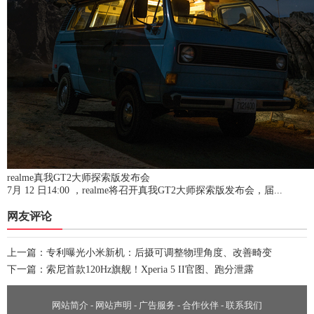
realme真我GT2大师探索版发布会
7月 12 日14:00 ，realme将召开真我GT2大师探索版发布会，届...
网友评论
上一篇：
专利曝光小米新机：后摄可调整物理角度、改善畸变
下一篇：
索尼首款120Hz旗舰！Xperia 5 II官图、跑分泄露
网站简介
-
网站声明
-
广告服务
-
合作伙伴
-
联系我们