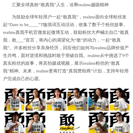
汇聚全球真粉“敢真我”人生，诠释realme越级精神
为鼓励全球年轻用户一起“敢真我”，realme面向全球粉丝发
起“Dare to be____”T恤填词互动活动，收集了数千个粉丝故事。
realme真我手机官微发起微博互动，鼓励粉丝大声喊出自己“敢真
我，敢___”宣言，将内心的渴望化为“敢”的动力，一起“敢真
我”。许多粉丝分享亲身经历，回应他们如何与realme品牌价值产
生共鸣，面对逆境和挑战时敢于突破自我。realme从中挑选了9个
真实粉丝的故事，将其拍摄成视频，展示realme粉丝的“敢真
我”精神。未来，realme更将打造“真我赞助商”计划，支持年轻用
户完成自己的心愿。