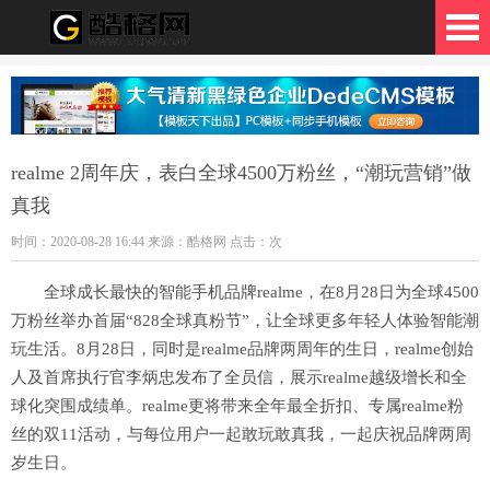
格网
realme 2周年庆，表白全球4500万粉丝，“潮玩营销”做
真我
时间：2020-08-28 16:44 来源：酷格网 点击：
次
全球成长最快的智能手机品牌realme，在8月28日为全球4500
万粉丝举办首届“828全球真粉节”，让全球更多年轻人体验智能潮
玩生活。8月28日，同时是realme品牌两周年的生日，realme创始
人及首席执行官李炳忠发布了全员信，展示realme越级增长和全
球化突围成绩单。realme更将带来全年最全折扣、专属realme粉
丝的双11活动，与每位用户一起敢玩敢真我，一起庆祝品牌两周
岁生日。