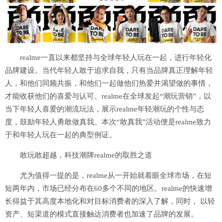
realme一直以来都坚持与全球年轻人玩在一起，进行年轻化
品牌建设。当代年轻人敢于追求自我，只有当品牌真正理解年轻
人，和他们同频共振，和他们一起做他们热爱并渴望做的事情，
才能收获他们的喜爱与认可。realme在全球发起“潮玩营销”，以
当下年轻人喜爱的潮流玩法，展示realme年轻潮玩的个性与态
度，鼓励年轻人勇敢做真我。本次“敢真我”活动便是realme致力
于和年轻人玩在一起的典型例证。
敢玩敢超越，科技潮牌realme的取胜之道
尤为值得一提的是，realme从一开始就着眼全球市场，在短
短两年内，市场已经分布在60多个不同的地区。realme的快速增
长得益于其高度本地化和对目标消费者的深入了解，同时， 以轻
资产、短渠道的模式直接触达消费者也加速了品牌的发展。