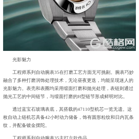
光影魅力
工程师系列自动腕表35在打磨工艺方面无可挑剔。腕表巧妙
融合了多种打磨润饰处理技术，无论昼夜更迭，均能呈现迷人的
光影魅力。表壳和表圈均采用缎面打磨和抛光处理，表链则通过
抛光工艺的中间链节，与缎面打磨的H型链节形成鲜明对比。
透过蓝宝石玻璃表底，其搭载的47110型机芯一览无遗。这
枚自动上链机芯具备42小时动力储备，饰有圆形粒纹和日内瓦条
纹，并配备镀金摆陀。
工程师系列自动腕表35主打六款作品