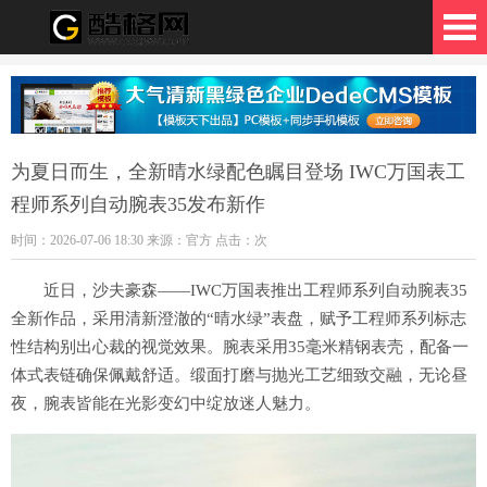
格网
为夏日而生，全新晴水绿配色瞩目登场 IWC万国表工
程师系列自动腕表35发布新作
时间：2026-07-06 18:30 来源：官方 点击：
次
近日，沙夫豪森——IWC万国表推出工程师系列自动腕表35
全新作品，采用清新澄澈的“晴水绿”表盘，赋予工程师系列标志
性结构别出心裁的视觉效果。腕表采用35毫米精钢表壳，配备一
体式表链确保佩戴舒适。缎面打磨与抛光工艺细致交融，无论昼
夜，腕表皆能在光影变幻中绽放迷人魅力。