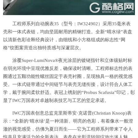
工程师系列自动腕表35（型号：IW324902）采用35毫米表
壳和一体式表链，均由坚固耐用的精钢打造。全新“晴水绿”表盘
以清新色彩诠释经典设计，由细线和小方格组成的标志性“网
格”纹图案营造出独特质感与深邃层次。
涂覆Super-LumiNova®夜光涂层的镀铑指针和立体镶贴时标
在弱光环境中呈现优雅反差，确保读时清晰。工程师标志性的表
圈通过五颗功能性螺丝固定于表壳衬圈，呈现独具一格的视觉感
受。一体式链带通过中间链节与表壳无缝衔接，设计符合人体工
学，戴于腕间柔软舒适。表冠上镌刻的“Probus Scafusia”印记，彰
显了IWC万国表对卓越制表技艺与工艺的坚定承诺。
IWC万国表创意总监克里斯蒂安·克诺普(Christian Knoop)表
示：“全新的‘晴水绿’是一种清新、明亮的色彩，有着像水一般澄
澈的视觉感受，仿佛为夏日而生——它为工程师系列带来了令人
惊喜且充满活力的全新表达。表盘在光影流转间绽放出迷人魅