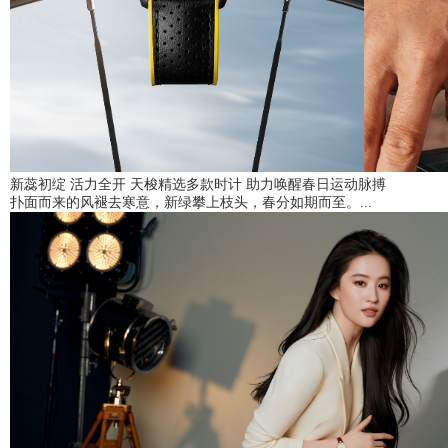
新蕊初绽 活力全开 天梭精选多款时计 助力唤醒春日运动脉搏
扑面而来的风褪去寒意，新绿攀上枝头，春分如期而至。...