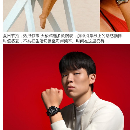
夏日节拍，热浪叙事 天梭精选多款腕表，演绎海岸线上的动感韵律
时值盛夏，不妨把生活切换至海岸频率。时间在这里变得...