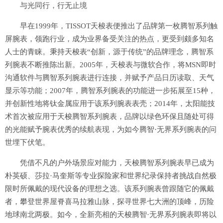
与光同行，行无止境
早在1999年，TISSOT天梭表便推出了品牌第一枚腾智系列触
屏腕表，领跑行业，成为业界备受关注的热点，更受到颇多知名
人士的青睐。秉持天梭表“创新，源于传统”的品牌理念，腾智系
列腕表不断推陈出新。2005年，天梭表与微软合作，将MSN即时
沟通软件与腾智系列腕表进行连接，并赋予产品日历读取、天气
显示等功能；2007年，腾智系列腕表的功能进一步拓展至15种，
并创新性地将钛金属应用于该系列腕表表壳；2014年，太阳能技
术首次被应用于天梭腾智系列腕表，品牌以绿色环保且随处可得
的光能赋予腕表优秀的续航表现，为如今腾智·无界系列腕表的问
世埋下伏笔。
凭借不凡的户外场景应对能力，天梭腾智系列腕表早已成为
朴英硕、莎拉·马奎斯等专业探险家和世界纪录保持者挑战自然极
限时所佩戴的现代设备的理想之选。该系列腕表曾跟随它的佩戴
者，攀登世界屋脊喜马拉雅山脉，探寻世界七大洲的顶峰，历险
地球南北两极。如今，全新亮相的天梭腾智·无界系列腕表即将以