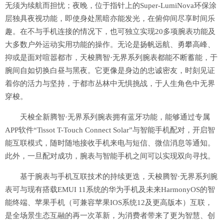
无须为续航而担忧；夜晚，位于指针上的Super-LumiNova环保涂
层独具夜视功能，即使身处黑暗亦能发光，在俯仰间尽享时间乐
趣。在不与手机连接的情况下，也可独立实现20多项腕表功能及
大多数户外运动实用功能的操作。无论是扬帆远航、勇攀高峰、
抑或是面对喧嚣都市，天梭腾智·无界系列腕表都能不断蓄能，于
腕间自如切换白昼与黑夜。它更像是身边的忠诚密友，时刻见证
着你的活力与坚持，于都市丛林中无惧挑战，于人生角色中无界
穿梭。
天梭全新腾智·无界系列腕表拥有蓝牙功能，能够通过专属
APP软件“Tissot T-Touch Connect Solar”与智能手机配对，开启智
能互联模式，随时随地接收手机来电与短信、微信消息等通知。
此外，一旦配对成功，腕表与智能手机之间可以实现双向寻找。
基于腕表与手机互联技术的持续更迭，天梭腾智·无界系列腕
表可与现有搭载EMUI 11系统的华为手机及未来HarmonyOS的智
能终端、苹果手机（可兼容苹果IOS系统12及更高版本）互联，
是全场景生态互融的再一次革新，为消费者带来了更为智慧、创