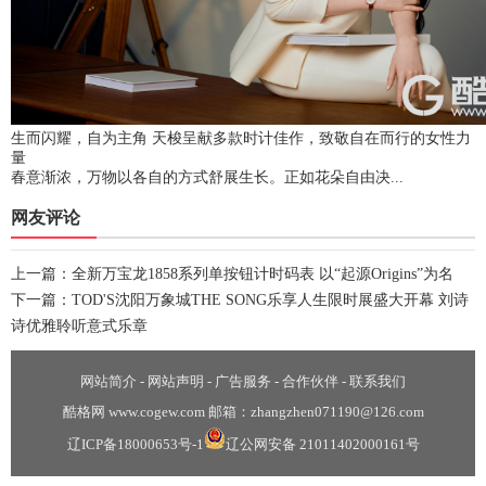
生而闪耀，自为主角 天梭呈献多款时计佳作，致敬自在而行的女性力
量
春意渐浓，万物以各自的方式舒展生长。正如花朵自由决...
网友评论
上一篇：
全新万宝龙1858系列单按钮计时码表 以“起源Origins”为名
下一篇：
TOD'S沈阳万象城THE SONG乐享人生限时展盛大开幕 刘诗
诗优雅聆听意式乐章
网站简介
-
网站声明
-
广告服务
-
合作伙伴
-
联系我们
酷格网 www.cogew.com 邮箱：zhangzhen071190@126.com
辽ICP备18000653号-1
辽公网安备 21011402000161号