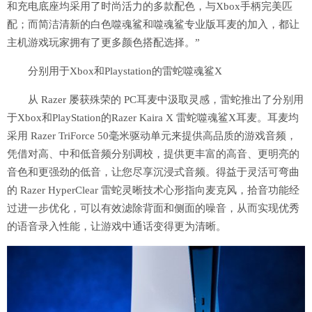
和充电底座均采用了时尚活力的多款配色，与Xbox手柄完美匹
配；而简洁清新的白色噬魂鲨和噬魂鲨专业版耳麦的加入，都让
主机游戏玩家拥有了更多颜色搭配选择。”
分别用于Xbox和Playstation的雷蛇噬魂鲨X
从 Razer 屡获殊荣的 PC耳麦中汲取灵感，雷蛇推出了分别用
于Xbox和PlayStation的Razer Kaira X 雷蛇噬魂鲨X耳麦。耳麦均
采用 Razer TriForce 50毫米驱动单元来提供高品质的游戏音频，
凭借对高、中和低音频分别调校，提供更丰富的高音、更明亮的
音色和更强劲的低音，让您尽享沉浸式音频。得益于灵活可弯曲
的 Razer HyperClear 雷蛇灵晰技术心形指向麦克风，拾音功能经
过进一步优化，可以有效滤除背面和侧面的噪音，从而实现优秀
的语音录入性能，让游戏中通话变得更为清晰。