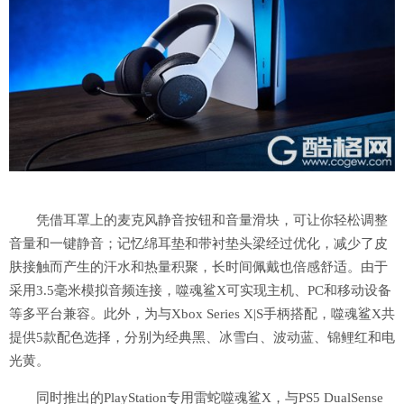
凭借耳罩上的麦克风静音按钮和音量滑块，可让你轻松调整
音量和一键静音；记忆绵耳垫和带衬垫头梁经过优化，减少了皮
肤接触而产生的汗水和热量积聚，长时间佩戴也倍感舒适。由于
采用3.5毫米模拟音频连接，噬魂鲨X可实现主机、PC和移动设备
等多平台兼容。此外，为与Xbox Series X|S手柄搭配，噬魂鲨X共
提供5款配色选择，分别为经典黑、冰雪白、波动蓝、锦鲤红和电
光黄。
同时推出的PlayStation专用雷蛇噬魂鲨X，与PS5 DualSense