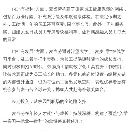
l 在“有福利”方面，麦当劳构建了覆盖员工健康保障的网络，
包括百万医疗险、补充医疗险及年度健康体检。在法定假期之
外，工龄满十年的员工还可享受8周全薪长假。此外，周年服务
奖、团建关爱日及员工专属餐饮福利等，让归属感融入员工每天
的日常。
l 在“有发展”方面，麦当劳通过汉堡大学、“麦麦e学”在线学
习平台，及主管手把手带教，为员工提供随时随地的成长支持。
同时积极拥抱AI时代，鼓励员工借助数字化工具提升工作效能，
让技术真正成为员工成长的助力。多元化的岗位设置与纵横交错
的内部晋升通道，也为每位员工留出发展空间。表现优异者更有
机会参与麦当劳全球评奖，携家人共赴海外领奖舞台。
长期投入：从校园到职场的全链路支持
麦当劳在年轻人才就业与成长上持续深耕，构建了覆盖“入学
—实习—就业—晋升”的全链路支持体系：