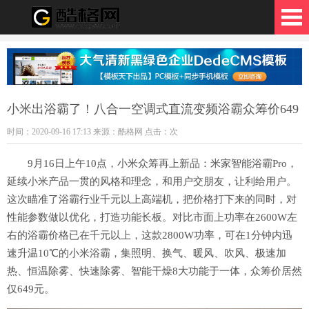
格网
小米出浴霸了！八合一空调式直流变频浴霸众筹价649
时间：2020-09-16 17:13 来源：酷格网 点击：
次
9月16日上午10点，小米众筹再上新品：米家智能浴霸Pro，
延续小米产品一贯的风格和理念，和用户交朋友，让利给用户。
这次瞄准了浴霸行业千元以上高端机，把价格打下来的同时，对
性能参数做以优化，打造功能长板。对比市面上功率在2600W左
右的浴霸价格已在千元以上，这款2800W功率，可在1分钟内迅
速升温10℃的小米浴霸，集照明、换气、暖风、吹风、极速加
热、恒温除雾、快速除雾、智能干燥8大功能于一体，众筹价居然
仅649元。