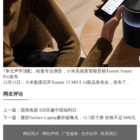
7单元声学顶配，哈曼专业调音，小米高保真智能音箱Xiaomi Sound
Pro发布
12月11日，小米集团召开Xiaomi 13 MIUI 14新品发布会，发布了...
网友评论
上一篇：
国美电器 828买遍中国福利日
下一篇：
微软Surface Laptop廉价版曝光：12.5英寸屏 价格不足3400元
网站简介
-
网站声明
-
广告服务
-
合作伙伴
-
联系我们